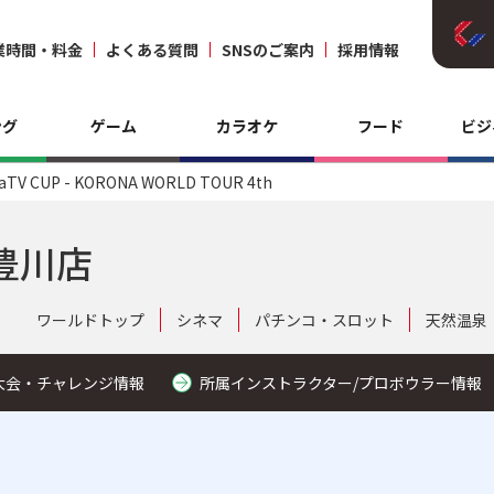
業時間・料金
よくある質問
SNSのご案内
採用情報
ング
ゲーム
カラオケ
フード
ビジ
aTV CUP - KORONA WORLD TOUR 4th
豊川店
ワールドトップ
シネマ
パチンコ・スロット
天然温泉
大会・チャレンジ情報
所属インストラクター/プロボウラー情報