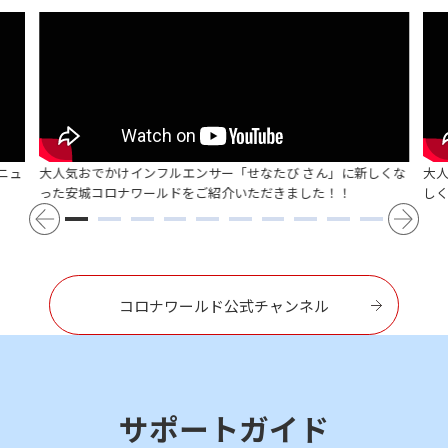
ニュ
大人気おでかけインフルエンサー「せなたび さん」に新しくな
大
った安城コロナワールドをご紹介いただきました！！
し
コロナワールド公式チャンネル
サポートガイド