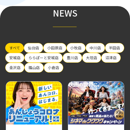
NEWS
すべて
仙台店
小田原店
小牧店
中川店
半田店
安城店
ららぽーと安城店
豊川店
大垣店
沼津店
金沢店
福山店
小倉店