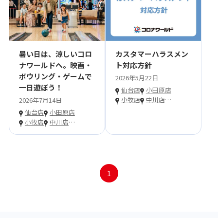
暑い日は、涼しいコロ
カスタマーハラスメン
ナワールドへ。映画・
ト対応方針
ボウリング・ゲームで
2026年5月22日
一日遊ぼう！
仙台店
小田原店
小牧店
中川店
…
2026年7月14日
仙台店
小田原店
小牧店
中川店
…
1