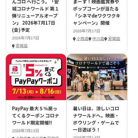
んコロ へ行こう。「安
まーす！映画鑑賞券や
城コロナワールド 第１
ポップコーンが当たる
弾リニューアルオープ
「シネマdeワクワクキ
ン」 2026年7月17日
ャンペーン」開催
(金)予定
2026年7月17日
2026年7月17日
小牧店
中川店
安城店
安城店
PayPay 最大５％戻っ
暑い日は、涼しいコロ
てくるクーポン コロナ
ナワールドへ。映画・
ワールド限定開催!!
ボウリング・ゲームで
一日遊ぼう！
2026年7月13日
2026年7月14日