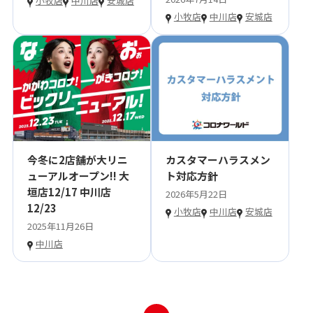
小牧店
中川店
安城店
小牧店
中川店
安城店
今冬に2店舗が大リニ
カスタマーハラスメン
ューアルオープン!! 大
ト対応方針
垣店12/17 中川店
2026年5月22日
12/23
小牧店
中川店
安城店
2025年11月26日
中川店