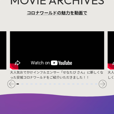
MOVIE ARCHIVES
コロナワールドの魅力を動画で
大人気おでかけインフルエンサー「せなたび さん」に新しくな
大
った安城コロナワールドをご紹介いただきました！！
し