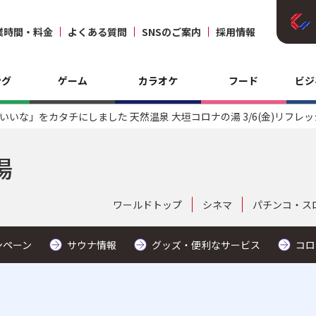
業時間・料金
よくある質問
SNSのご案内
採用情報
ング
ゲーム
カラオケ
フード
ビジ
いいな」をカタチにしました 天然温泉 大垣コロナの湯 3/6(金)リフレ
湯
ワールドトップ
シネマ
パチンコ・ス
ンペーン
サウナ情報
グッズ・便利なサービス
コロ