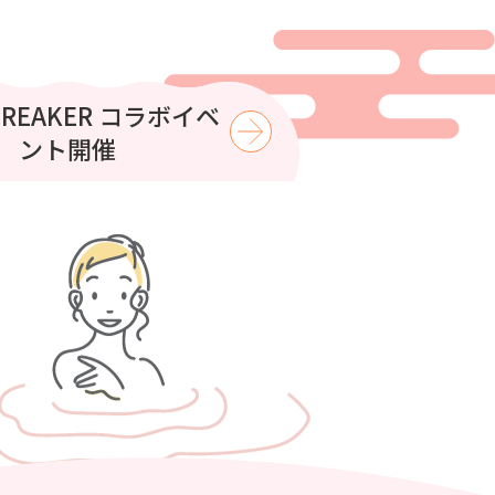
はコロナの湯で涼もう
BREAKER コラボイベ
ント開催
【8月】