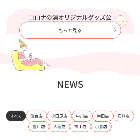
WIND BREAKER コラボイベント
この夏はコロナの湯で涼もう【8
プリティシリーズ コラボイベン
コロナの湯オリジナルグッズ公
コロナの湯で
至福のひとときを過ごす
式オンラインストア
ト開催
月】
開催
もっと見る
NEWS
すべて
仙台店
小田原店
中川店
半田店
安城店
豊川店
大垣店
福山店
小倉店