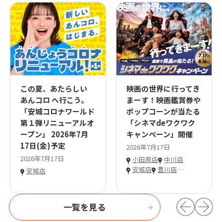
この夏、あたらしい
映画の世界に行ってき
あんコロ へ行こう。
まーす！映画鑑賞券や
「安城コロナワールド
ポップコーンが当たる
第１弾リニューアルオ
「シネマdeワクワク
ープン」 2026年7月
キャンペーン」開催
17日(金)予定
2026年7月17日
2026年7月17日
小田原店
中川店
安城店
豊川店
…
安城店
一覧を見る