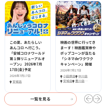
この夏、あたらしい
映画の世界に行ってき
あんコロ へ行こう。
まーす！映画鑑賞券や
「安城コロナワールド
ポップコーンが当たる
第１弾リニューアルオ
「シネマdeワクワク
ープン」 2026年7月
キャンペーン」開催
17日(金)予定
2026年7月17日
2026年7月17日
小田原店
中川店
安城店
豊川店
…
安城店
一覧を見る