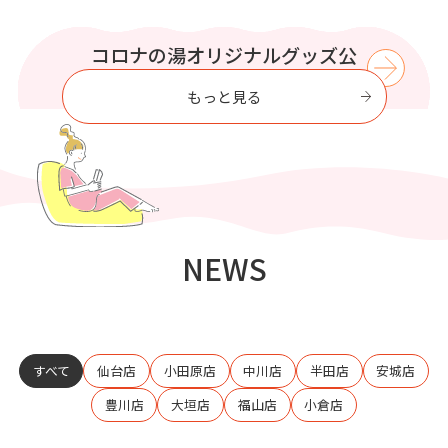
WIND BREAKER コラボイベント
この夏はコロナの湯で涼もう【8
プリティシリーズ コラボイベン
コロナの湯オリジナルグッズ公
コロナの湯で
至福のひとときを過ごす
式オンラインストア
ト開催
月】
開催
もっと見る
NEWS
すべて
仙台店
小田原店
中川店
半田店
安城店
豊川店
大垣店
福山店
小倉店