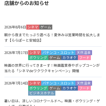
店舗からのお知らせ
2026年8月6日
シネマ
ゲーム
朝から夜までたっぷり遊べる！夏休みは営業時間を拡大しま
す【ららぽーと安城店】
2026年7月17日
シネマ
パチンコ・スロット
天然温泉
ボウリング
ゲーム
カラオケ
フード
映画の世界に行ってきまーす！映画鑑賞券やポップコーンが
当たる「シネマdeワクワクキャンペーン」開催
2026年7月14日
シネマ
パチンコ・スロット
天然温泉
ボウリング
ゲーム
カラオケ
フード
ビジネスホテル
暑い日は、涼しいコロナワールドへ。映画・ボウリング・ゲ