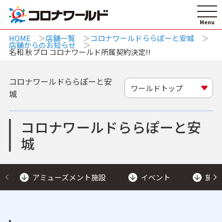
HOME
店舗一覧
コロナワールドららぽーと安城
店舗からのお知らせ
名和 秋プロ コロナワールド所属契約決定!!
コロナワールドららぽーと安
ワールドトップ
城
コロナワールドららぽーと安
城
アミューズメント施設
イベント
施設