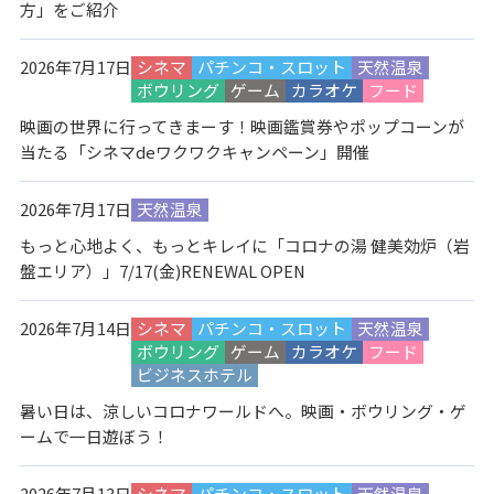
方」をご紹介
2026年7月17日
シネマ
パチンコ・スロット
天然温泉
ボウリング
ゲーム
カラオケ
フード
映画の世界に行ってきまーす！映画鑑賞券やポップコーンが
当たる「シネマdeワクワクキャンペーン」開催
2026年7月17日
天然温泉
もっと心地よく、もっとキレイに「コロナの湯 健美効炉（岩
盤エリア）」7/17(金)RENEWAL OPEN
2026年7月14日
シネマ
パチンコ・スロット
天然温泉
ボウリング
ゲーム
カラオケ
フード
ビジネスホテル
暑い日は、涼しいコロナワールドへ。映画・ボウリング・ゲ
ームで一日遊ぼう！
2026年7月13日
シネマ
パチンコ・スロット
天然温泉