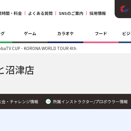
業時間・料金
よくある質問
SNSのご案内
採用情報
ング
ゲーム
カラオケ
フード
ビジ
obaTV CUP - KORONA WORLD TOUR 4th
と沼津店
大会・チャレンジ情報
所属インストラクター/プロボウラー情報