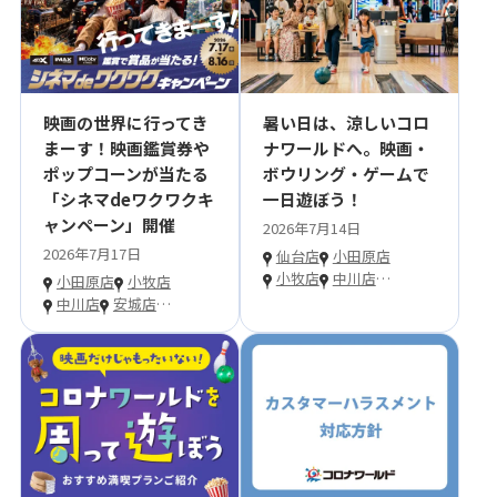
映画の世界に行ってき
暑い日は、涼しいコロ
まーす！映画鑑賞券や
ナワールドへ。映画・
ポップコーンが当たる
ボウリング・ゲームで
「シネマdeワクワクキ
一日遊ぼう！
ャンペーン」開催
2026年7月14日
2026年7月17日
仙台店
小田原店
小牧店
中川店
…
小田原店
小牧店
中川店
安城店
…