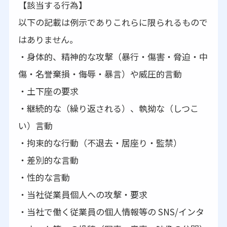
【該当する行為】
以下の記載は例示でありこれらに限られるもので
はありません。
・身体的、精神的な攻撃（暴行・傷害・脅迫・中
傷・名誉棄損・侮辱・暴言）や威圧的言動
・土下座の要求
・継続的な（繰り返される）、執拗な（しつこ
い）言動
・拘束的な行動（不退去・居座り・監禁）
・差別的な言動
・性的な言動
・当社従業員個人への攻撃・要求
・当社で働く従業員の個人情報等の SNS/インタ