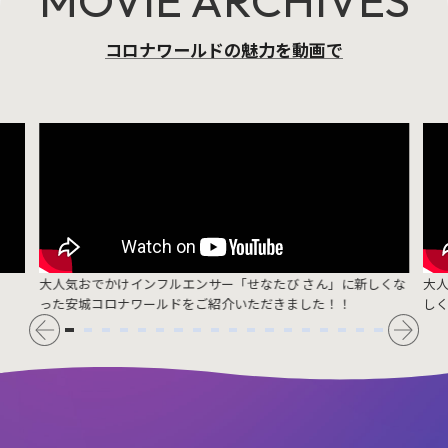
MOVIE ARCHIVES
コロナワールドの魅力を動画で
大人気おでかけインフルエンサー「せなたび さん」に新しくな
大
った安城コロナワールドをご紹介いただきました！！
し