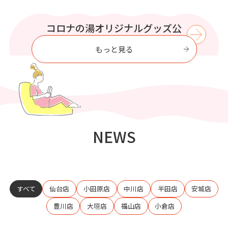
WIND BREAKER コラボイベント
この夏はコロナの湯で涼もう【8
プリティシリーズ コラボイベン
コロナの湯オリジナルグッズ公
コロナの湯で
至福のひとときを過ごす
式オンラインストア
ト開催
月】
開催
もっと見る
NEWS
すべて
仙台店
小田原店
中川店
半田店
安城店
豊川店
大垣店
福山店
小倉店