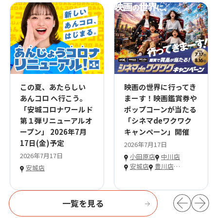
この夏、あたらしい
映画の世界に行ってき
あんコロ へ行こう。
まーす！映画鑑賞券や
「安城コロナワールド
ポップコーンが当たる
第１弾リニューアルオ
「シネマdeワクワク
ープン」 2026年7月
キャンペーン」開催
17日(金)予定
2026年7月17日
2026年7月17日
小田原店
中川店
安城店
豊川店
…
安城店
一覧を見る