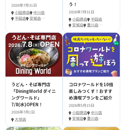
う！
2026年7月31日
2026年7月31日
小田原店
中川店
半田店
安城店
…
小田原店
半田店
安城店
豊川店
…
うどん・そば専門店
コロナワールドを10倍
「DiningWorld ダイニ
楽しみつくす！おすす
ングワールド」
め満喫プランをご紹介
7/8(水)OPEN！
2026年5月15日
2026年7月1日
小田原店
中川店
安城店
豊川店
…
大垣店