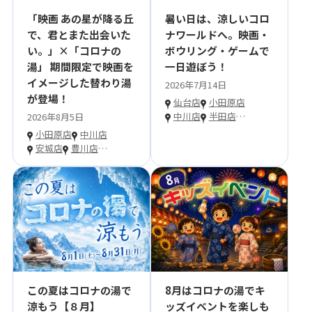
「映画 あの星が降る丘
暑い日は、涼しいコロ
で、君とまた出会いた
ナワールドへ。映画・
い。」×「コロナの
ボウリング・ゲームで
湯」 期間限定で映画を
一日遊ぼう！
イメージした替わり湯
2026年7月14日
が登場！
仙台店
小田原店
中川店
半田店
…
2026年8月5日
小田原店
中川店
安城店
豊川店
…
この夏はコロナの湯で
8月はコロナの湯でキ
涼もう【８月】
ッズイベントを楽しも