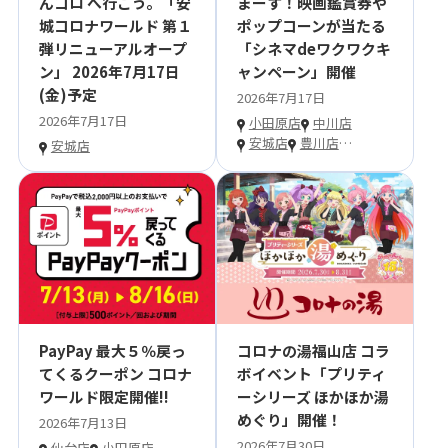
んコロ へ行こう。「安
まーす！映画鑑賞券や
城コロナワールド 第１
ポップコーンが当たる
弾リニューアルオープ
「シネマdeワクワクキ
ン」 2026年7月17日
ャンペーン」開催
(金)予定
2026年7月17日
2026年7月17日
小田原店
中川店
安城店
豊川店
…
安城店
PayPay 最大５％戻っ
コロナの湯福山店 コラ
てくるクーポン コロナ
ボイベント「プリティ
ワールド限定開催!!
ーシリーズ ほかほか湯
めぐり」開催！
2026年7月13日
2026年7月30日
仙台店
小田原店