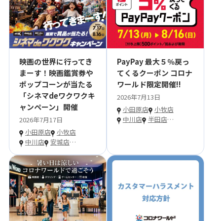
映画の世界に行ってき
PayPay 最大５％戻っ
まーす！映画鑑賞券や
てくるクーポン コロナ
ポップコーンが当たる
ワールド限定開催!!
「シネマdeワクワクキ
2026年7月13日
ャンペーン」開催
小田原店
小牧店
中川店
半田店
…
2026年7月17日
小田原店
小牧店
中川店
安城店
…