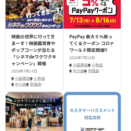
映画の世界に行ってき
PayPay 最大５％戻っ
まーす！映画鑑賞券や
てくるクーポン コロナ
ポップコーンが当たる
ワールド限定開催!!
「シネマdeワクワクキ
2026年7月13日
ャンペーン」開催
小田原店
小牧店
中川店
半田店
…
2026年7月17日
小田原店
小牧店
中川店
安城店
…