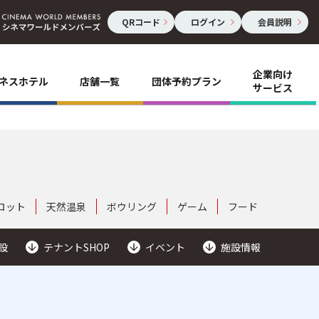
QRコード
ログイン
会員説明
企業向け
ネスホテル
店舗一覧
団体予約プラン
サービス
ロット
天然温泉
ボウリング
ゲーム
フード
設
テナントSHOP
イベント
施設情報