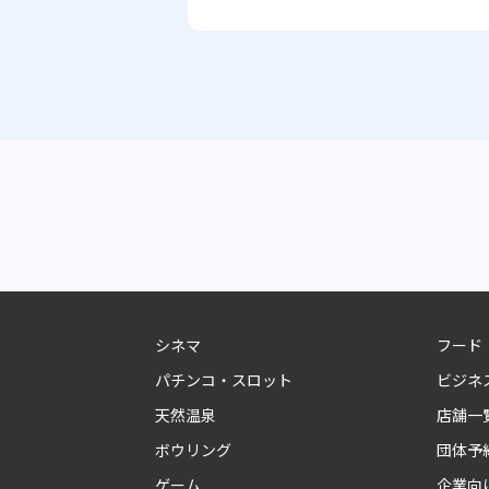
シネマ
フード
パチンコ・スロット
ビジネ
天然温泉
店舗一
ボウリング
団体予
ゲーム
企業向