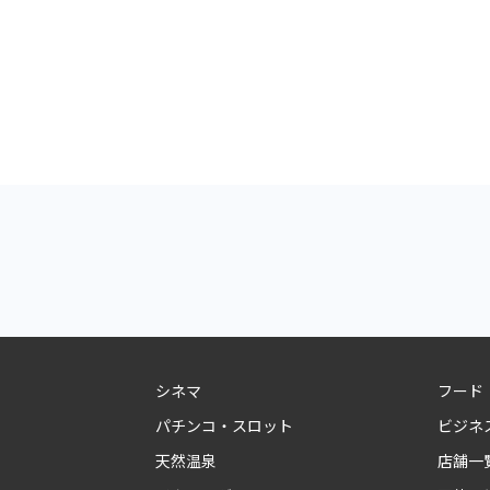
シネマ
フード
パチンコ・スロット
ビジネ
天然温泉
店舗一