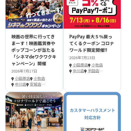
映画の世界に行ってき
PayPay 最大５％戻っ
まーす！映画鑑賞券や
てくるクーポン コロナ
ポップコーンが当たる
ワールド限定開催!!
「シネマdeワクワクキ
2026年7月13日
ャンペーン」開催
小田原店
小牧店
中川店
半田店
…
2026年7月17日
小田原店
小牧店
中川店
安城店
…