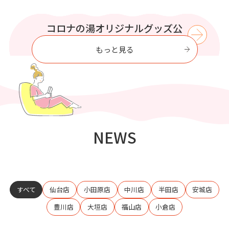
WIND BREAKER コラボイベント
この夏はコロナの湯で涼もう【8
プリティシリーズ コラボイベン
コロナの湯オリジナルグッズ公
コロナの湯で
至福のひとときを過ごす
式オンラインストア
ト開催
月】
開催
もっと見る
NEWS
すべて
仙台店
小田原店
中川店
半田店
安城店
豊川店
大垣店
福山店
小倉店