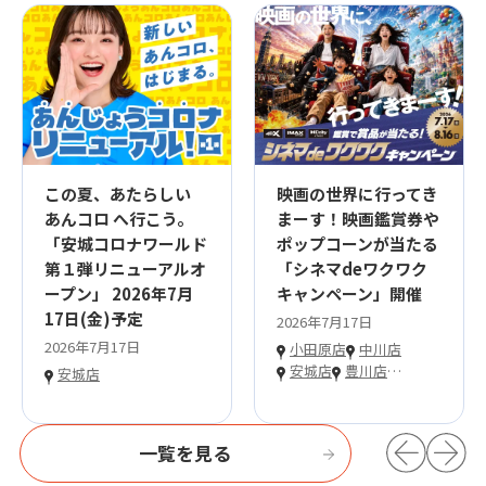
この夏、あたらしい
映画の世界に行ってき
あんコロ へ行こう。
まーす！映画鑑賞券や
「安城コロナワールド
ポップコーンが当たる
第１弾リニューアルオ
「シネマdeワクワク
ープン」 2026年7月
キャンペーン」開催
17日(金)予定
2026年7月17日
2026年7月17日
小田原店
中川店
安城店
豊川店
…
安城店
一覧を見る